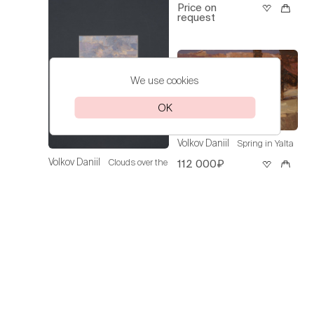
Price on
request
We use cookies
OK
Volkov Daniil
Spring in Yalta
Volkov Daniil
Clouds over the
112 000₽
Sea
30 000₽
Volkov Daniil
On the Sea of
Azov