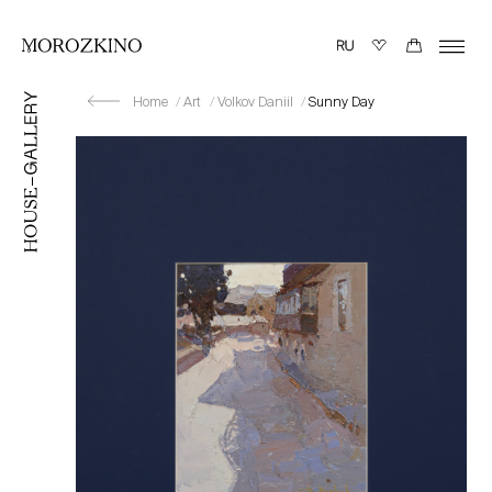
Home
Art
Volkov Daniil
Sunny Day