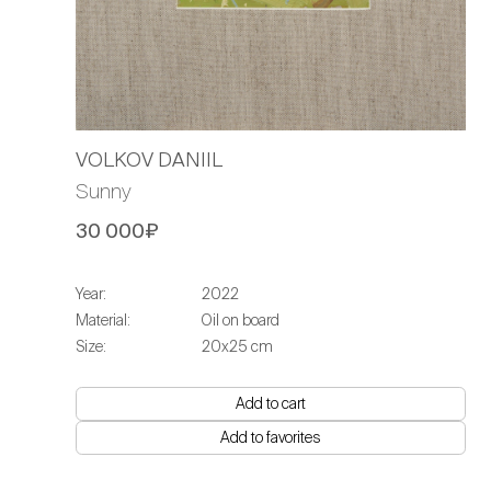
VOLKOV DANIIL
Sunny
30 000₽
Year:
2022
Material:
Oil on board
Size:
20х25 cm
Add to cart
Add to favorites