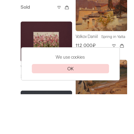
Sold
Volkov Daniil
Spring in Yalta
112 000₽
We use cookies
Volkov Daniil
Irises
OK
30 000₽
Volkov Daniil
On the Sea of
Azov
60 000₽