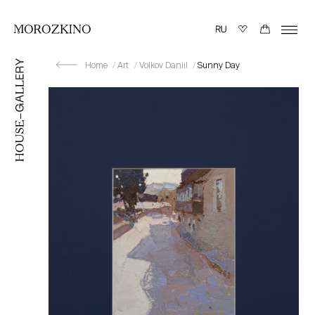
Home
Art
Volkov Daniil
Sunny Day