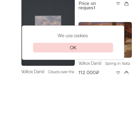
Price on
request
We use cookies
OK
Volkov Daniil
Spring in Yalta
Volkov Daniil
Clouds over the
112 000₽
Sea
30 000₽
Volkov Daniil
On the Sea of
Azov