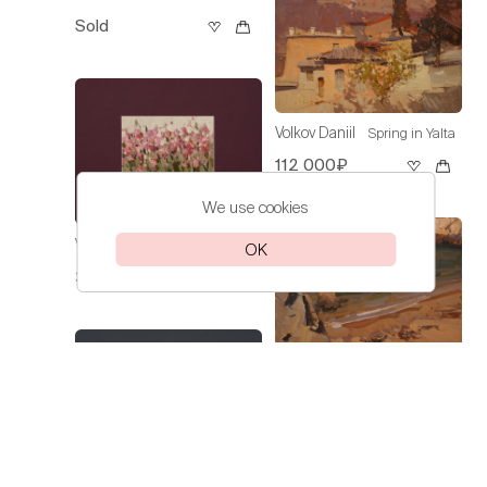
Sold
Volkov Daniil
Spring in Yalta
112 000₽
We use cookies
Volkov Daniil
Irises
OK
30 000₽
Volkov Daniil
On the Sea of
Azov
60 000₽