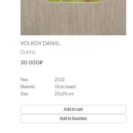
VOLKOV DANIIL
Sunny
30 000₽
Year:
2022
Material:
Oil on board
Size:
20х25 cm
Add to cart
Add to favorites