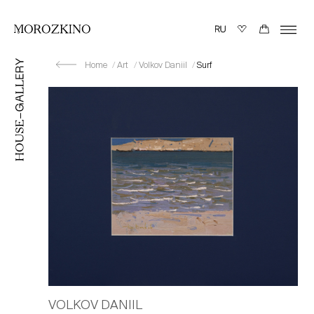
Home
Art
Volkov Daniil
Surf
VOLKOV DANIIL