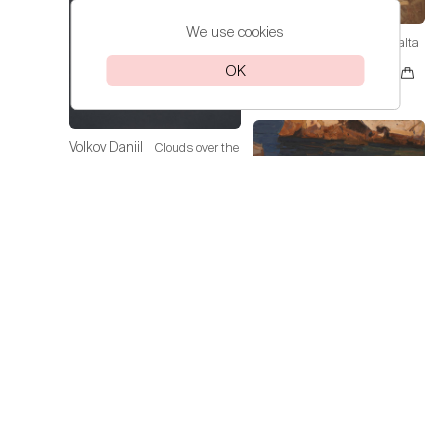
We use cookies
Volkov Daniil
Spring in Yalta
OK
112 000₽
Volkov Daniil
Clouds over the
Sea
30 000₽
Volkov Daniil
On the Sea of
Azov
60 000₽