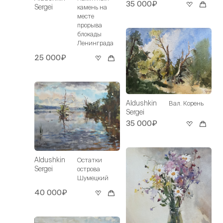
35 000₽
Sergei
камень на
месте
прорыва
блокады
Ленинграда
25 000₽
Aldushkin
Вал. Корень
Sergei
35 000₽
Aldushkin
Остатки
Sergei
острова
Шумецкий
40 000₽