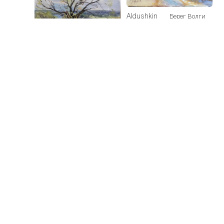
Aldushkin
Берег Волги
Sergei
25 000₽
Aldushkin
На Оке
Sergei
30 000₽
Aldushkin
Русский север.
Sergei
Стога
50 000₽
Aldushkin
Казанская