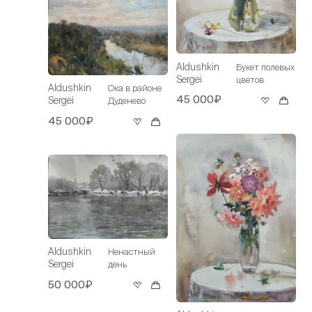
Aldushkin
Букет полевых
Sergei
цветов
Aldushkin
Ока в районе
45 000₽
Sergei
Дуденево
45 000₽
Aldushkin
Ненастный
Sergei
день
50 000₽