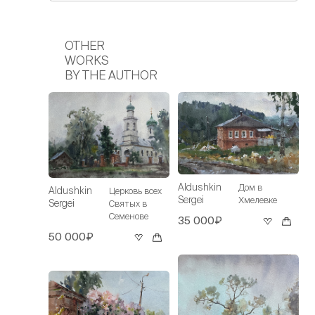
OTHER
WORKS
BY THE AUTHOR
Aldushkin
Дом в
Aldushkin
Церковь всех
Sergei
Хмелевке
Sergei
Святых в
Семенове
35 000₽
50 000₽