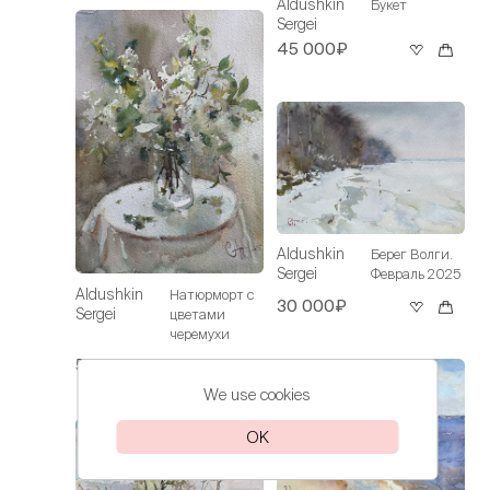
Aldushkin
Букет
Sergei
45 000₽
Aldushkin
Берег Волги.
Sergei
Февраль 2025
Aldushkin
Натюрморт с
30 000₽
Sergei
цветами
черемухи
50 000₽
We use cookies
OK