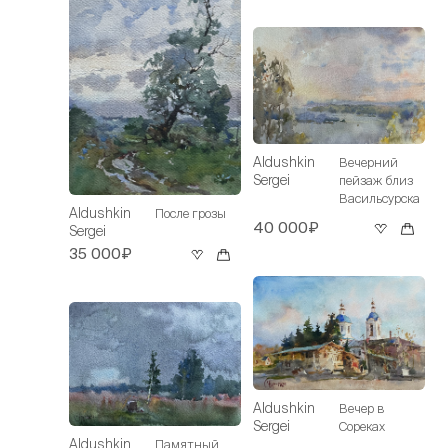
Aldushkin
Вечерний
Sergei
пейзаж близ
Васильсурска
Aldushkin
После грозы
40 000₽
Sergei
35 000₽
Aldushkin
Вечер в
Sergei
Сореках
Aldushkin
Памятный