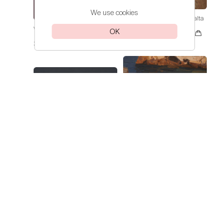
We use cookies
Volkov Daniil
Spring in Yalta
Volkov Daniil
Irises
OK
112 000₽
30 000₽
Volkov Daniil
On the Sea of
Azov
60 000₽
Volkov Daniil
Clouds over the
Sea
30 000₽